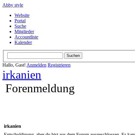
Abby style
Website
Portal
Suche
Mitglieder
Accountliste
Kalender
Hallo, Gast!
Anmelden
Registrieren
irkanien
Forenmeldung
irkanien
Entschuldigung, aber du bist aus dem Forum ausgeschlossen. Es kann