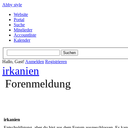
Abby style
Website
Portal
Suche
Mitglieder
Accountliste
Kalender
Hallo, Gast!
Anmelden
Registrieren
irkanien
Forenmeldung
irkanien
Entschuldigung, aber du bist aus dem Forum ausgeschlossen. Es kann