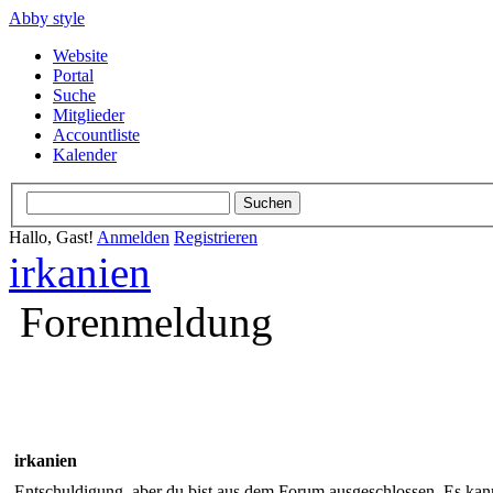
Abby style
Website
Portal
Suche
Mitglieder
Accountliste
Kalender
Hallo, Gast!
Anmelden
Registrieren
irkanien
Forenmeldung
irkanien
Entschuldigung, aber du bist aus dem Forum ausgeschlossen. Es kann