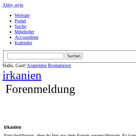
Abby style
Website
Portal
Suche
Mitglieder
Accountliste
Kalender
Hallo, Gast!
Anmelden
Registrieren
irkanien
Forenmeldung
irkanien
Entschuldigung, aber du bist aus dem Forum ausgeschlossen. Es kann