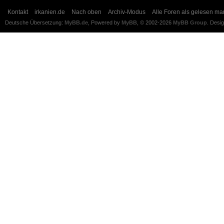
Kontakt
irkanien.de
Nach oben
Archiv-Modus
Alle Foren als gelesen ma
Deutsche Übersetzung:
MyBB.de
, Powered by
MyBB
, © 2002-2026
MyBB Group
.
Desi