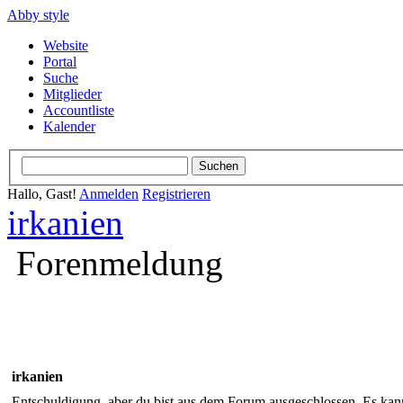
Abby style
Website
Portal
Suche
Mitglieder
Accountliste
Kalender
Hallo, Gast!
Anmelden
Registrieren
irkanien
Forenmeldung
irkanien
Entschuldigung, aber du bist aus dem Forum ausgeschlossen. Es kann