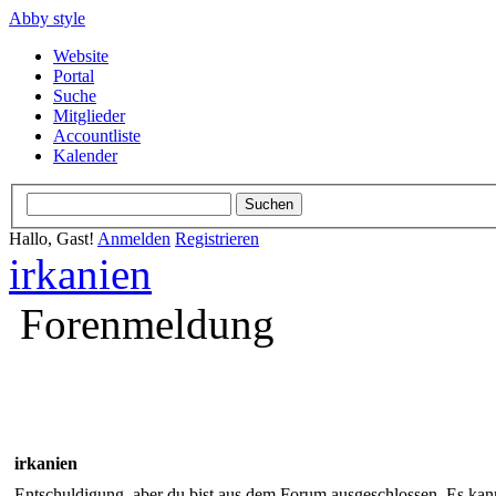
Abby style
Website
Portal
Suche
Mitglieder
Accountliste
Kalender
Hallo, Gast!
Anmelden
Registrieren
irkanien
Forenmeldung
irkanien
Entschuldigung, aber du bist aus dem Forum ausgeschlossen. Es kann