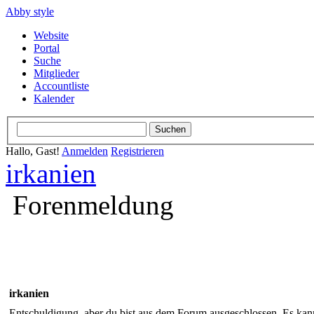
Abby style
Website
Portal
Suche
Mitglieder
Accountliste
Kalender
Hallo, Gast!
Anmelden
Registrieren
irkanien
Forenmeldung
irkanien
Entschuldigung, aber du bist aus dem Forum ausgeschlossen. Es kann