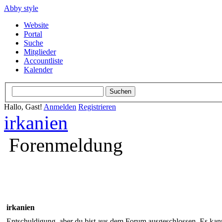
Abby style
Website
Portal
Suche
Mitglieder
Accountliste
Kalender
Hallo, Gast!
Anmelden
Registrieren
irkanien
Forenmeldung
irkanien
Entschuldigung, aber du bist aus dem Forum ausgeschlossen. Es kann