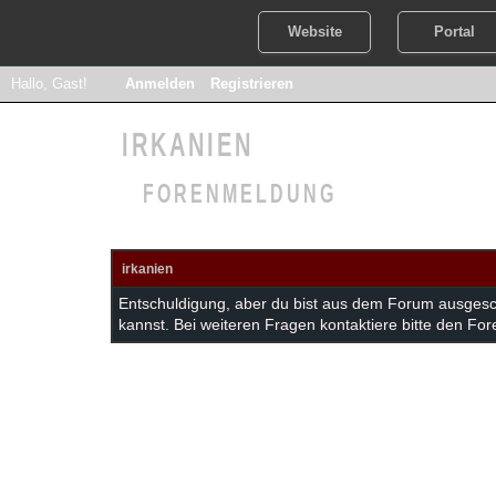
Website
Portal
Hallo, Gast!
Anmelden
Registrieren
IRKANIEN
FORENMELDUNG
irkanien
Entschuldigung, aber du bist aus dem Forum ausgesc
kannst. Bei weiteren Fragen kontaktiere bitte den For