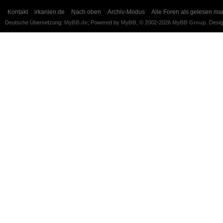
Kontakt
irkanien.de
Nach oben
Archiv-Modus
Alle Foren als gelesen ma
Deutsche Übersetzung:
MyBB.de
, Powered by
MyBB
, © 2002-2026
MyBB Group
.
Desi