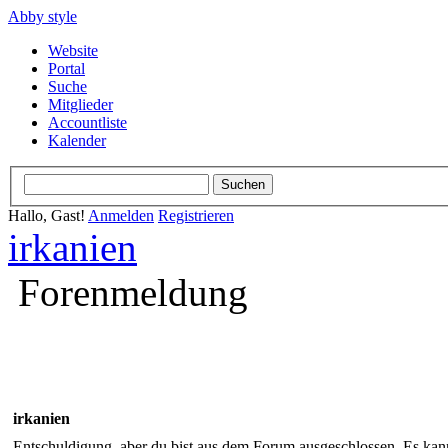
Abby style
Website
Portal
Suche
Mitglieder
Accountliste
Kalender
Hallo, Gast!
Anmelden
Registrieren
irkanien
Forenmeldung
irkanien
Entschuldigung, aber du bist aus dem Forum ausgeschlossen. Es kann