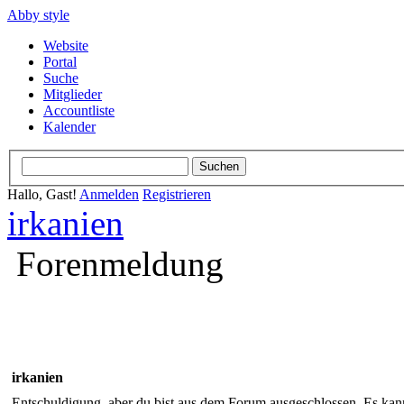
Abby style
Website
Portal
Suche
Mitglieder
Accountliste
Kalender
Hallo, Gast!
Anmelden
Registrieren
irkanien
Forenmeldung
irkanien
Entschuldigung, aber du bist aus dem Forum ausgeschlossen. Es kann