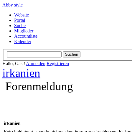
Abby style
Website
Portal
Suche
Mitglieder
Accountliste
Kalender
Hallo, Gast!
Anmelden
Registrieren
irkanien
Forenmeldung
irkanien
Entschuldigung, aber du bist aus dem Forum ausgeschlossen. Es kann